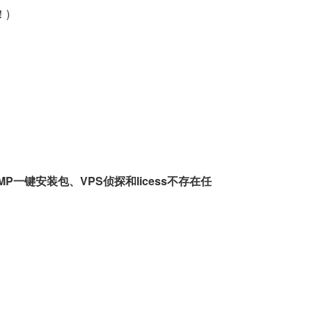
！)
一键安装包、VPS侦探和licess不存在任