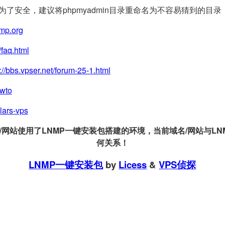
(为了安全，建议将phpmyadmin目录重命名为不容易猜到的目录
nmp.org
/faq.html
://bbs.vpser.net/forum-25-1.html
owto
llars-vps
站使用了LNMP一键安装包搭建的环境，当前域名/网站与LNMP
何关系！
LNMP一键安装包
by
Licess
&
VPS侦探